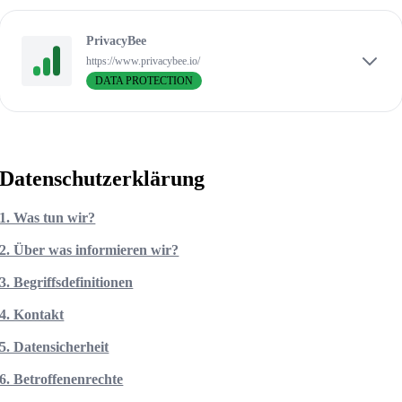
PrivacyBee
https://www.privacybee.io/
DATA PROTECTION
Datenschutzerklärung
1. Was tun wir?
2. Über was informieren wir?
3. Begriffsdefinitionen
4. Kontakt
5. Datensicherheit
6. Betroffenenrechte