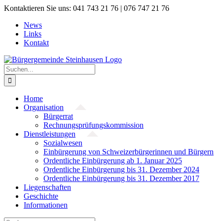
Zum
Kontaktieren Sie uns: 041 743 21 76 | 076 747 21 76
Inhalt
News
springen
Links
Kontakt
Suche
nach:
Home
Organisation
Bürgerrat
Rechnungsprüfungskommission
Dienstleistungen
Sozialwesen
Einbürgerung von Schweizerbürgerinnen und Bürgern
Ordentliche Einbürgerung ab 1. Januar 2025
Ordentliche Einbürgerung bis 31. Dezember 2024
Ordentliche Einbürgerung bis 31. Dezember 2017
Liegenschaften
Geschichte
Informationen