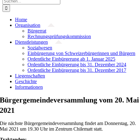
Suche
nach:
Home
Organisation
Bürgerrat
Rechnungsprüfungskommission
Dienstleistungen
Sozialwesen
Einbürgerung von Schweizerbürgerinnen und Bürgern
Ordentliche Einbürgerung ab 1. Januar 2025
Ordentliche Einbürgerung bis 31. Dezember 2024
Ordentliche Einbürgerung bis 31. Dezember 2017
Liegenschaften
Geschichte
Informationen
Bürgergemeindeversammlung vom 20. Mai
2021
Die nächste Bürgergemeindeversammlung findet am Donnerstag, 20.
Mai 2021 um 19.30 Uhr im Zentrum Chilematt statt.
Traktanden: