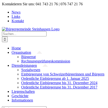
Zum
Kontaktieren Sie uns: 041 743 21 76 | 076 747 21 76
Inhalt
News
springen
Links
Kontakt
Suche
nach:
Home
Organisation
Bürgerrat
Rechnungsprüfungskommission
Dienstleistungen
Sozialwesen
Einbürgerung von Schweizerbürgerinnen und Bürgern
Ordentliche Einbürgerung ab 1. Januar 2025
Ordentliche Einbürgerung bis 31. Dezember 2024
Ordentliche Einbürgerung bis 31. Dezember 2017
Liegenschaften
Geschichte
Informationen