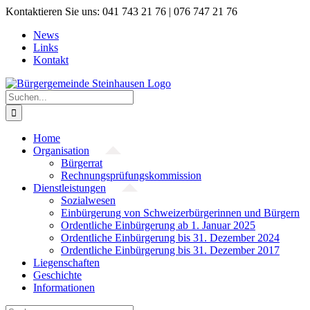
Zum
Kontaktieren Sie uns: 041 743 21 76 | 076 747 21 76
Inhalt
News
springen
Links
Kontakt
Suche
nach:
Home
Organisation
Bürgerrat
Rechnungsprüfungskommission
Dienstleistungen
Sozialwesen
Einbürgerung von Schweizerbürgerinnen und Bürgern
Ordentliche Einbürgerung ab 1. Januar 2025
Ordentliche Einbürgerung bis 31. Dezember 2024
Ordentliche Einbürgerung bis 31. Dezember 2017
Liegenschaften
Geschichte
Informationen